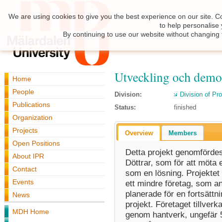
We are using cookies to give you the best experience on our site. C
to help personalise
By continuing to use our website without changing 
Utveckling och demon
Home
People
Division:
Division of Pr
Publications
Status:
finished
Organization
Projects
Overview
Members
Open Positions
Detta projekt genomförde
About IPR
Döttrar, som för att möta
Contact
som en lösning. Projektet 
Events
ett mindre företag, som 
planerade för en fortsättni
News
projekt. Företaget tillver
MDH Home
genom hantverk, ungefär 