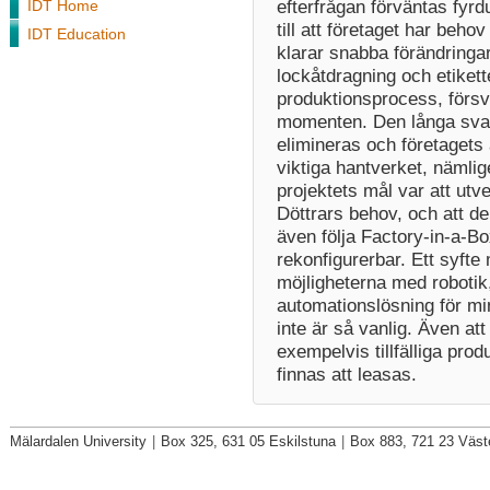
efterfrågan förväntas fyrd
IDT Home
till att företaget har beh
IDT Education
klarar snabba förändringa
lockåtdragning och etikett
produktionsprocess, förs
momenten. Den långa svaln
elimineras och företagets 
viktiga hantverket, nämli
projektets mål var att utv
Döttrars behov, och att d
även följa Factory-in-a-Bo
rekonfigurerbar. Ett syfte
möjligheterna med robotik,
automationslösning för min
inte är så vanlig. Även att 
exempelvis tillfälliga pro
finnas att leasas.
Mälardalen University
|
Box 325, 631 05 Eskilstuna
|
Box 883, 721 23 Väst