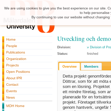
We are using cookies to give you the best experience on our site. C
to help personalise
By continuing to use our website without changing 
Utveckling och demon
Home
People
Division:
Division of Pr
Publications
Status:
finished
Organization
Projects
Overview
Members
Open Positions
Detta projekt genomförde
About IPR
Döttrar, som för att möta
Contact
som en lösning. Projektet 
Events
ett mindre företag, som 
planerade för en fortsättni
News
projekt. Företaget tillver
MDH Home
genom hantverk, ungefär 