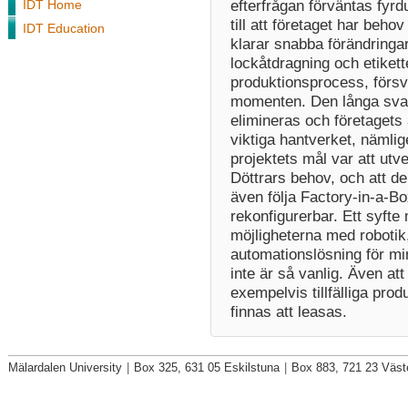
efterfrågan förväntas fyrd
IDT Home
till att företaget har beh
IDT Education
klarar snabba förändringa
lockåtdragning och etikett
produktionsprocess, förs
momenten. Den långa svaln
elimineras och företagets 
viktiga hantverket, nämli
projektets mål var att utv
Döttrars behov, och att d
även följa Factory-in-a-Bo
rekonfigurerbar. Ett syfte
möjligheterna med robotik,
automationslösning för min
inte är så vanlig. Även att 
exempelvis tillfälliga pro
finnas att leasas.
Mälardalen University
|
Box 325, 631 05 Eskilstuna
|
Box 883, 721 23 Väst