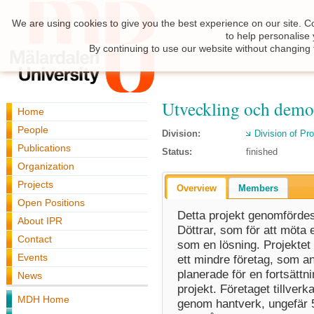
We are using cookies to give you the best experience on our site. C
to help personalise
By continuing to use our website without changing 
Utveckling och demon
Home
People
Division:
Division of Pr
Publications
Status:
finished
Organization
Projects
Overview
Members
Open Positions
Detta projekt genomförde
About IPR
Döttrar, som för att möta
Contact
som en lösning. Projektet 
Events
ett mindre företag, som 
planerade för en fortsättni
News
projekt. Företaget tillver
MDH Home
genom hantverk, ungefär 