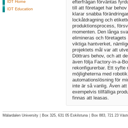
efterfrågan förväntas fyrd
IDT Home
till att företaget har beh
IDT Education
klarar snabba förändringa
lockåtdragning och etikett
produktionsprocess, förs
momenten. Den långa svaln
elimineras och företagets 
viktiga hantverket, nämli
projektets mål var att utv
Döttrars behov, och att d
även följa Factory-in-a-Bo
rekonfigurerbar. Ett syfte
möjligheterna med robotik,
automationslösning för min
inte är så vanlig. Även att 
exempelvis tillfälliga pro
finnas att leasas.
Mälardalen University
|
Box 325, 631 05 Eskilstuna
|
Box 883, 721 23 Väst